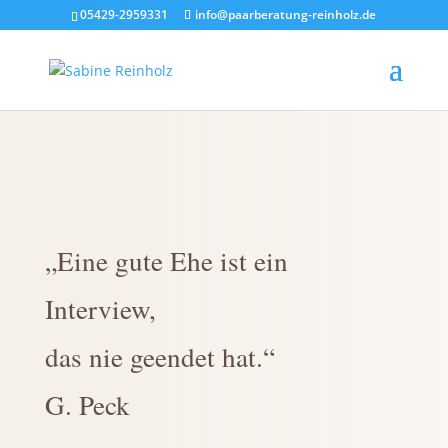
05429-2959331
info@paarberatung-reinholz.de
„Eine gute Ehe ist ein
Interview,
das nie geendet hat.“
G. Peck